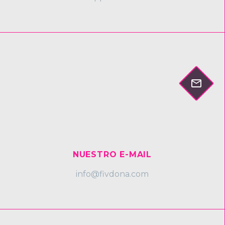


NUESTRO E-MAIL
info@fivdona.com