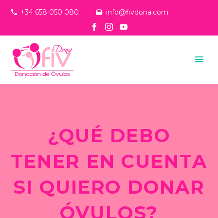
+34 658 050 080
info@fivdona.com
¿QUÉ DEBO
TENER EN CUENTA
SI QUIERO DONAR
ÓVULOS?