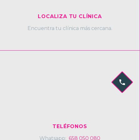
LOCALIZA TU CLÍNICA
Encuentra tu clínica más cercana.


TELÉFONOS
Whatsapp:
658 050 080