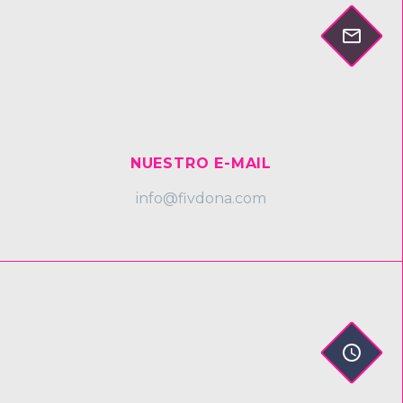


NUESTRO E-MAIL
info@fivdona.com

