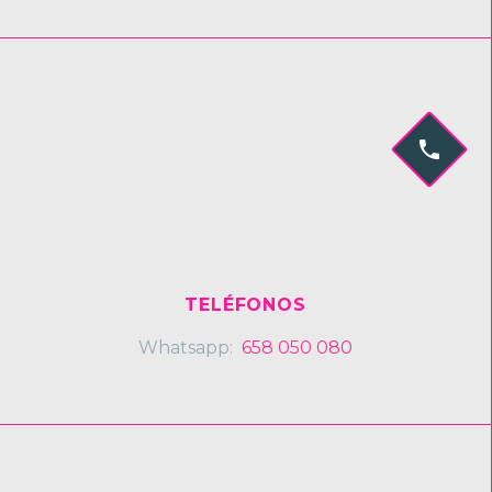


TELÉFONOS
Whatsapp:
658 050 080