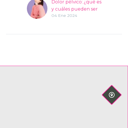
Dolor pélvico: ¿qué es
y cuáles pueden ser
04 Ene 2024
las causas?
El dolor pélvico es
una molestia que
puede afectar tanto
a hombres como
mujeres de cualquier
edad, y no tiene…

