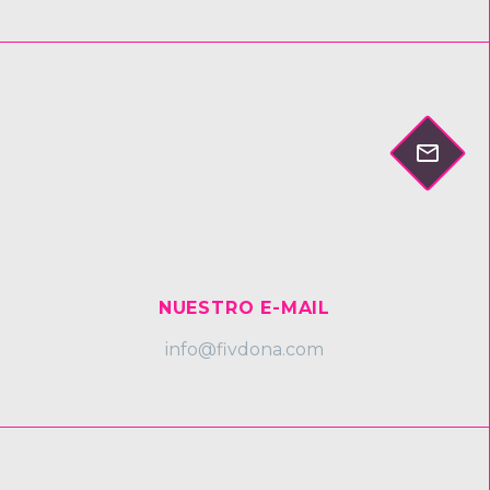


NUESTRO E-MAIL
info@fivdona.com