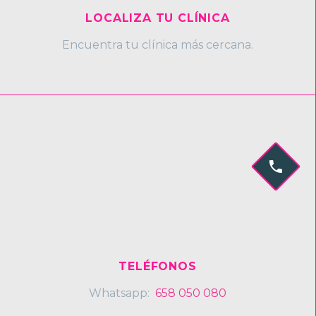
LOCALIZA TU CLÍNICA
Encuentra tu clínica más cercana.


TELÉFONOS
Whatsapp:
658 050 080