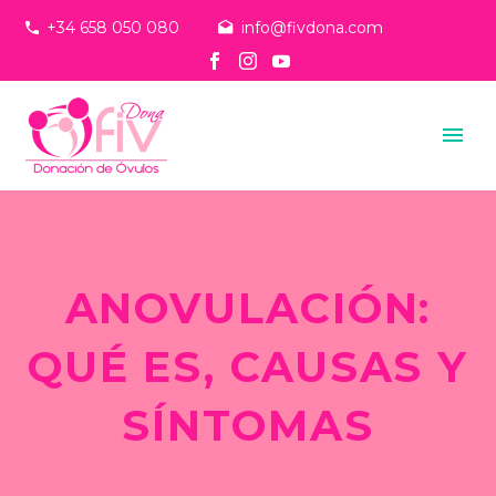
+34 658 050 080
info@fivdona.com
ANOVULACIÓN:
QUÉ ES, CAUSAS Y
SÍNTOMAS