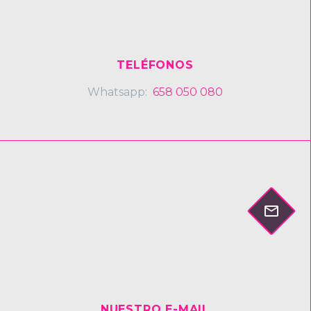
TELÉFONOS
Whatsapp:
658 050 080


NUESTRO E-MAIL