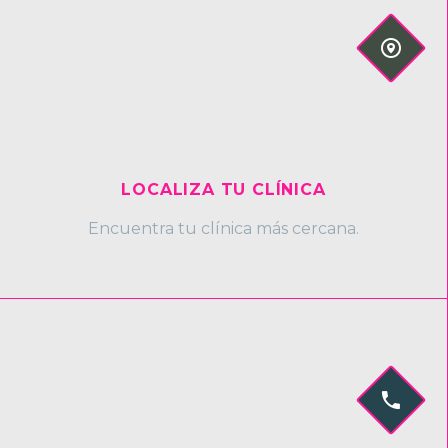


LOCALIZA TU CLÍNICA
Encuentra tu clínica más cercana.

