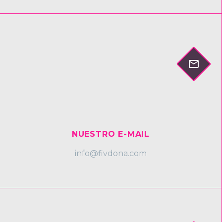


NUESTRO E-MAIL
info@fivdona.com