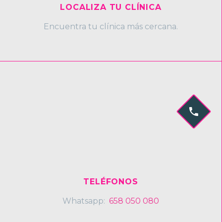
LOCALIZA TU CLÍNICA
Encuentra tu clínica más cercana.


TELÉFONOS
Whatsapp:
658 050 080