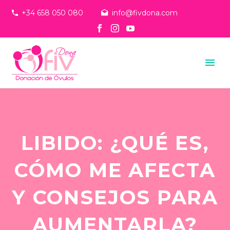
+34 658 050 080
info@fivdona.com
LIBIDO: ¿QUÉ ES,
CÓMO ME AFECTA
Y CONSEJOS PARA
AUMENTARLA?