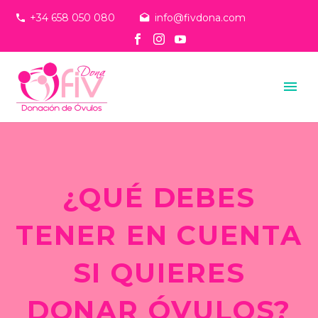
+34 658 050 080
info@fivdona.com
¿QUÉ DEBES
TENER EN CUENTA
SI QUIERES
DONAR ÓVULOS?