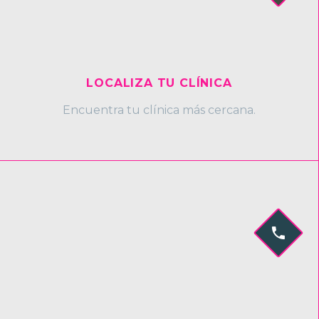
LOCALIZA TU CLÍNICA
Encuentra tu clínica más cercana.

