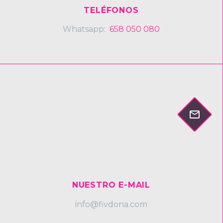
TELÉFONOS
Whatsapp:
658 050 080


NUESTRO E-MAIL
info@fivdona.com